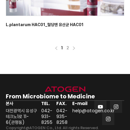
L.plantarum HAC01_혈당엔 유산균 HAC01
1
2
From Microbiome
to Medicine
본사
TEL.
FAX.
E-mail
대전광역시 유성구
042-
042-
help@atogen.co.kr
테크노1로 11-
931-
935-
6(관평동)
8255
8258
Copyright@ATOGEN Co., Ltd. All rights Reserved.