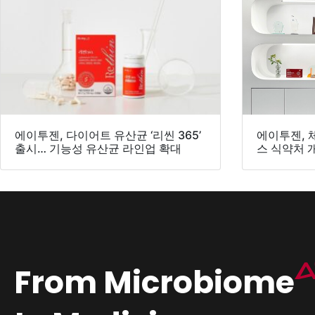
에이투젠, 다이어트 유산균 ‘리씬 365’
에이투젠, 
출시… 기능성 유산균 라인업 확대
스 식약처 
From Microbiome