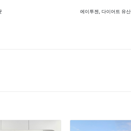
균
에이투젠, 다이어트 유산균