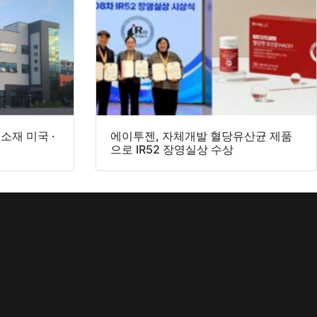
소재 미국 ·
에이투젠, 자체개발 혈당유산균 제품
으로 IR52 장영실상 수상