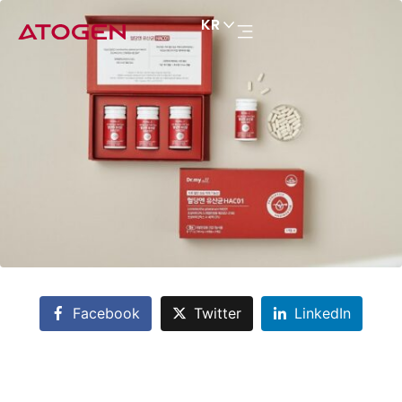
KR
Facebook
Twitter
LinkedIn