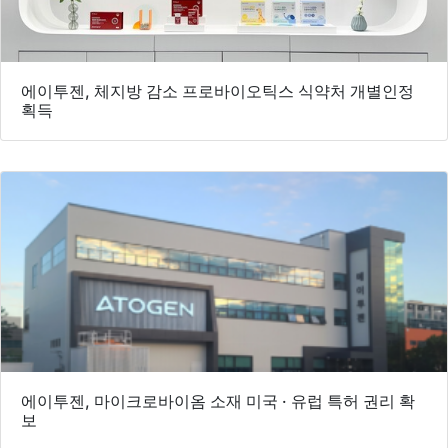
에이투젠, 체지방 감소 프로바이오틱스 식약처 개별인정
획득
에이투젠, 마이크로바이옴 소재 미국 · 유럽 특허 권리 확
보