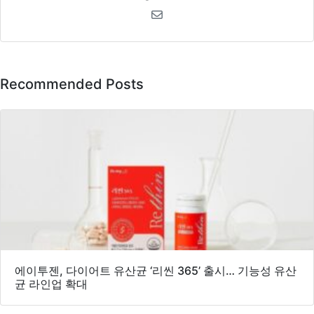
Recommended Posts
에이투젠, 다이어트 유산균 ‘리씬 365’ 출시… 기능성 유산
균 라인업 확대